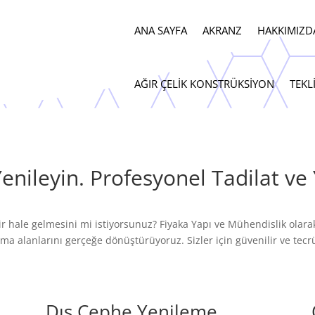
ANA SAYFA
AKRANZ
HAKKIMIZD
AĞIR ÇELIK KONSTRÜKSIYON
TEKL
i Yenileyin. Profesyonel Tadilat v
ir hale gelmesini mi istiyorsunuz? Fiyaka Yapı ve Mühendislik olara
ma alanlarını gerçeğe dönüştürüyoruz. Sizler için güvenilir ve tecr
Dış Cephe Yenileme