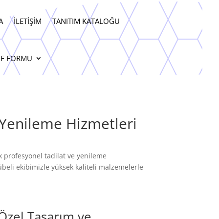
A
İLETIŞIM
TANITIM KATALOĞU
IF FORMU
e Yenileme Hizmetleri
k profesyonel tadilat ve yenileme
übeli ekibimizle yüksek kaliteli malzemelerle
Özel Tasarım ve