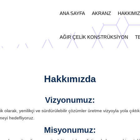
ANA SAYFA
AKRANZ
HAKKIMI
AĞIR ÇELIK KONSTRÜKSIYON
T
Hakkımızda
Vizyonumuz
:
olarak, yenilikçi ve sürdürülebilir çözümler üretme vizyoyla yola çıktık.
meyi hedefliyoruz.
Misyonumuz
: