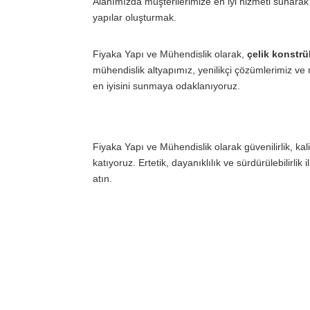
Alanımızda müşterilerimize en iyi hizmeti sunarak 
yapılar oluşturmak.
Fiyaka Yapı ve Mühendislik olarak,
çelik konstrü
mühendislik altyapımız, yenilikçi çözümlerimiz ve m
en iyisini sunmaya odaklanıyoruz.
Fiyaka Yapı ve Mühendislik olarak güvenilirlik, kal
katıyoruz. Ertetik, dayanıklılık ve sürdürülebilirl
atın.