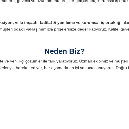
modern, güvenli ve uzun ömürlü projeler geliştirmek, kurumsal iş ortakla
ksiyon, villa inşaatı, tadilat & yenileme
ve
kurumsal iş ortaklığı
alan
üşteri odaklı yaklaşımımızla projelerinize değer katıyoruz. Kalite, güveni
Neden Biz?
ite ve yenilikçi çözümler ile fark yaratıyoruz. Uzman ekibimiz ve müşteri
ik ilkeleriyle hareket ediyor, her aşamada en iyi sonucu sunuyoruz. Doğru