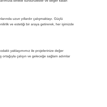
rımızla birlikte sürdürülebilir ve değer katan
larında uzun yıllardır çalışmaktayı. Güçlü
lirlik ve estetiği bir araya getirerek, her işimizde
 odaklı yaklaşımımız ile projelerinize değer
 iş ortağıyla çalışın ve geleceğe sağlam adımlar